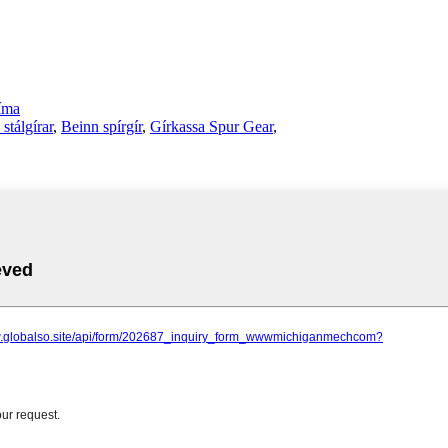
íma
stálgírar
,
Beinn spírgír
,
Gírkassa Spur Gear
,