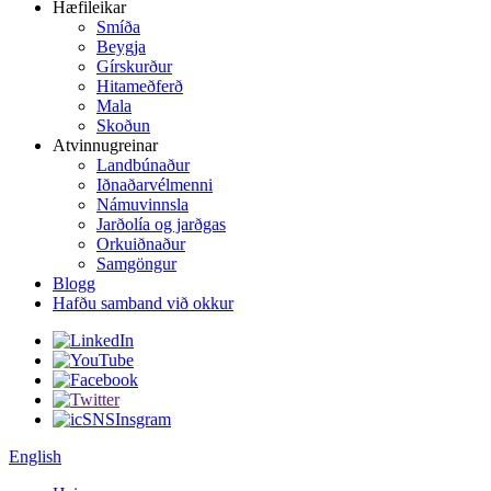
Hæfileikar
Smíða
Beygja
Gírskurður
Hitameðferð
Mala
Skoðun
Atvinnugreinar
Landbúnaður
Iðnaðarvélmenni
Námuvinnsla
Jarðolía og jarðgas
Orkuiðnaður
Samgöngur
Blogg
Hafðu samband við okkur
English