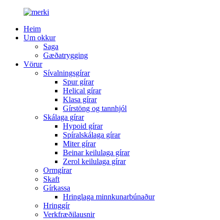
Heim
Um okkur
Saga
Gæðatrygging
Vörur
Sívalningsgírar
Spur gírar
Helical gírar
Klasa gírar
Gírstöng og tannhjól
Skálaga gírar
Hypoid gírar
Spíralskálaga gírar
Miter gírar
Beinar keilulaga gírar
Zerol keilulaga gírar
Ormgírar
Skaft
Gírkassa
Hringlaga minnkunarbúnaður
Hringgír
Verkfræðilausnir