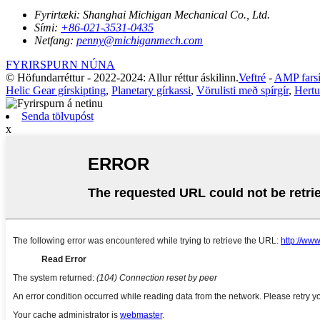
Fyrirtæki:
Shanghai Michigan Mechanical Co., Ltd.
Sími:
+86-021-3531-0435
Netfang:
penny@michiganmech.com
FYRIRSPURN NÚNA
© Höfundarréttur - 2022-2024: Allur réttur áskilinn.
Veftré
-
AMP fars
Helic Gear gírskipting
,
Planetary gírkassi
,
Vörulisti með spírgír
,
Hertu 
Senda tölvupóst
x