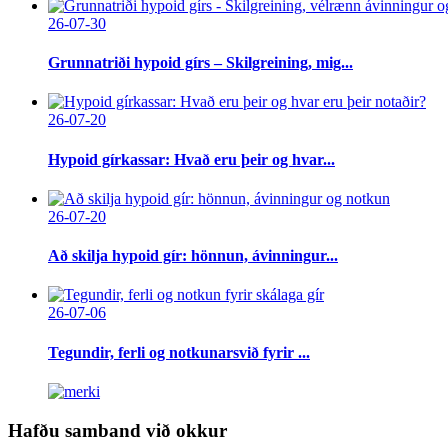
26-07-30
Grunnatriði hypoid gírs – Skilgreining, mig...
26-07-20
Hypoid gírkassar: Hvað eru þeir og hvar...
26-07-20
Að skilja hypoid gír: hönnun, ávinningur...
26-07-06
Tegundir, ferli og notkunarsvið fyrir ...
Hafðu samband við okkur