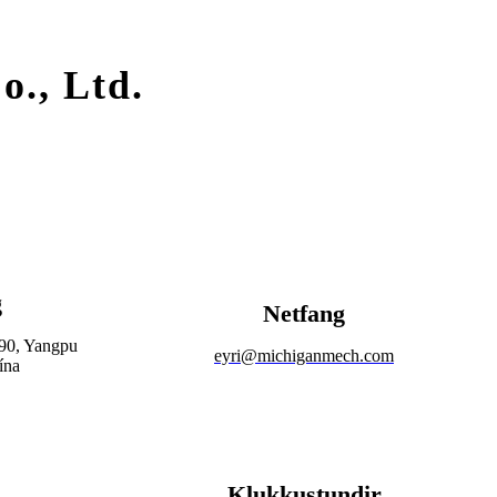
., Ltd.
g
Netfang
90, Yangpu
eyri
@michiganmech.com
ína
Klukkustundir