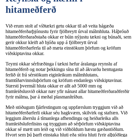
hitameðferð
Við erum stolt af víðtækri getu okkar til að veita hágæða
hitameðferðarþjónustu fyrir fjölbreytt úrval málmhluta. Háþróuð
hitameðferðaraðstaða okkar er búin nýjustu tækni og búnaði, sem
gerir okkur kleift að bjóða upp á fjölbreytt úrval
hitameðferðarferla til að mæta einstökum þörfum og kröfum
viðskiptavina okkar.
Teymi okkar sérfræðinga í tækni hefur áralanga reynslu af
hitameðferð og notar þekkingu sína til að ákvarða hentugasta
ferlið út frá sérstökum eiginleikum málmhlutans,
framtíðarvinnsluþörfum og kröfum endanlegs viðskiptavinar.
Stærsti þvermál hluta okkar er allt að 5000 mm og
framleiðslusvið okkar nær yfir nánast allar hitameðferðaraðferðir
fyrir málma, þar á meðal plasmanítríðun.
Með stöðugum fjárfestingum og uppfærslum tryggjum við að
hitameðferðarferli okkar séu hagkvæm, skilvirk og stafræn. Við
leggjum áherslu á tímanlega afhendingu og heiðarleika alls
framleiðsluferlisins og tryggjum að sérþörfum viðskiptavina
okkar sé mætt um leið og við viðhöldum hæstu gæðastöðlum.
Hvort sem þú þarft einstaka hluti eða stóra hluti fyrir alþjóðlega