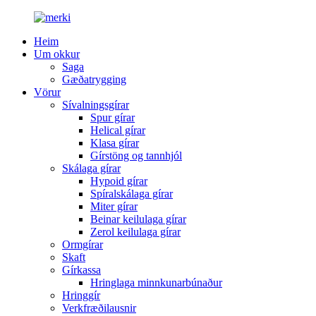
Heim
Um okkur
Saga
Gæðatrygging
Vörur
Sívalningsgírar
Spur gírar
Helical gírar
Klasa gírar
Gírstöng og tannhjól
Skálaga gírar
Hypoid gírar
Spíralskálaga gírar
Miter gírar
Beinar keilulaga gírar
Zerol keilulaga gírar
Ormgírar
Skaft
Gírkassa
Hringlaga minnkunarbúnaður
Hringgír
Verkfræðilausnir