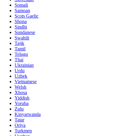
Somali
Samoan
Scots Gaelic
Shona
Sindhi
Sundanese
Swahili
Tajik
Tamil
Telugu
Thai
Ukrainian
Urdu
Uzbek
Vietnamese
Welsh
Xhosa
Yiddish
Yoruba
Zulu
Kinyarwanda
Tatar
Oriya
Turkmen