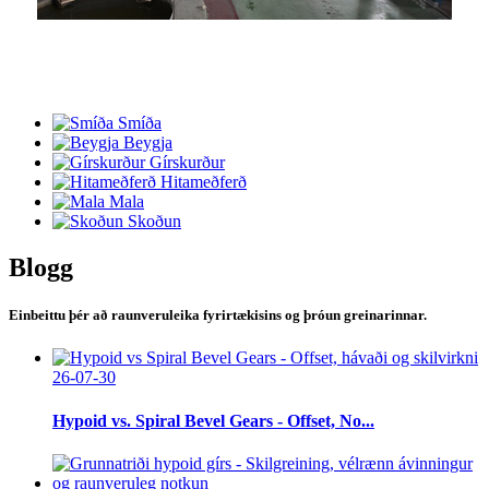
Smíða
Beygja
Gírskurður
Hitameðferð
Mala
Skoðun
Blogg
Einbeittu þér að raunveruleika fyrirtækisins og þróun greinarinnar.
26-07-30
Hypoid vs. Spiral Bevel Gears - Offset, No...