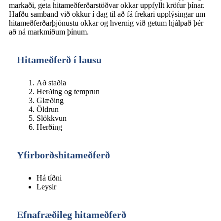
markaði, geta hitameðferðarstöðvar okkar uppfyllt kröfur þínar.
Hafðu samband við okkur í dag til að fá frekari upplýsingar um
hitameðferðarþjónustu okkar og hvernig við getum hjálpað þér
að ná markmiðum þínum.
Hitameðferð í lausu
Að staðla
Herðing og temprun
Glæðing
Öldrun
Slökkvun
Herðing
Yfirborðshitameðferð
Há tíðni
Leysir
Efnafræðileg hitameðferð