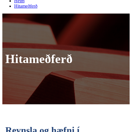
Heim
Hitameðferð
Hitameðferð
Reynsla og hæfni í