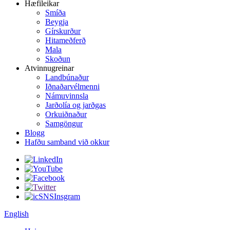
Hæfileikar
Smíða
Beygja
Gírskurður
Hitameðferð
Mala
Skoðun
Atvinnugreinar
Landbúnaður
Iðnaðarvélmenni
Námuvinnsla
Jarðolía og jarðgas
Orkuiðnaður
Samgöngur
Blogg
Hafðu samband við okkur
English