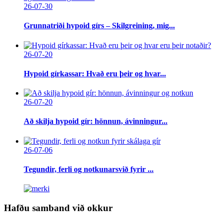
26-07-30
Grunnatriði hypoid gírs – Skilgreining, mig...
26-07-20
Hypoid gírkassar: Hvað eru þeir og hvar...
26-07-20
Að skilja hypoid gír: hönnun, ávinningur...
26-07-06
Tegundir, ferli og notkunarsvið fyrir ...
Hafðu samband við okkur