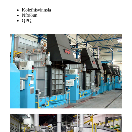
Kolefnisvinnsla
Nítríðun
QPQ