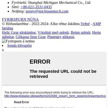
Fyrirtæki:
Shanghai Michigan Mechanical Co., Ltd.
Sími:
+86-021-3531-0435
Netfang:
penny@michiganmech.com
FYRIRSPURN NÚNA
© Höfundarréttur - 2022-2024: Allur réttur áskilinn.
Veftré
-
AMP
farsíma
Helic Gear gírskipting
,
Vörulisti með spírgír
,
Beinn spírgír
,
Hertu
stálgírar
,
Gírkassa Spur Gear
,
Planetary gírkassi
,
Senda tölvupóst
x