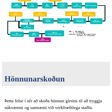
Hönnunarskoðun
Þetta felur í sér að skoða hönnun gírsins til að tryggja
nákvæmni og samræmi við verkfræðilega staðla.