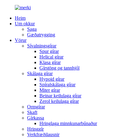
Heim
Um okkur
Saga
Gæðatrygging
Vörur
Sívalningsgírar
Spur gírar
Helical gírar
Klasa gírar
Gírstöng og tannhjól
Skálaga gírar
Hypoid gírar
Spíralskálaga gírar
Miter gírar
Beinar keilulaga gírar
Zerol keilulaga gírar
Ormgírar
Skaft
Gírkassa
Hringlaga minnkunarbúnaður
Hringgír
Verkfræðilausnir