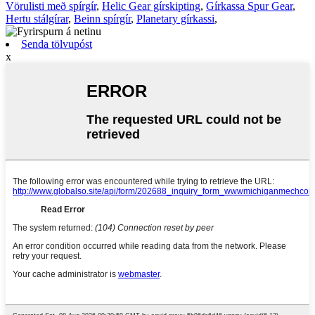
Vörulisti með spírgír
,
Helic Gear gírskipting
,
Gírkassa Spur Gear
,
Hertu stálgírar
,
Beinn spírgír
,
Planetary gírkassi
,
Senda tölvupóst
x