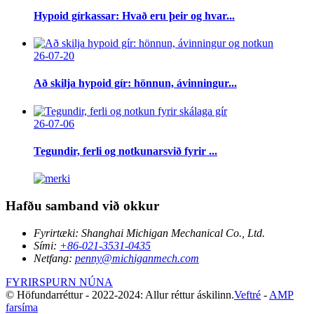
Hypoid gírkassar: Hvað eru þeir og hvar...
26-07-20
Að skilja hypoid gír: hönnun, ávinningur...
26-07-06
Tegundir, ferli og notkunarsvið fyrir ...
Hafðu samband við okkur
Fyrirtæki:
Shanghai Michigan Mechanical Co., Ltd.
Sími:
+86-021-3531-0435
Netfang:
penny@michiganmech.com
FYRIRSPURN NÚNA
© Höfundarréttur - 2022-2024: Allur réttur áskilinn.
Veftré
-
AMP
farsíma