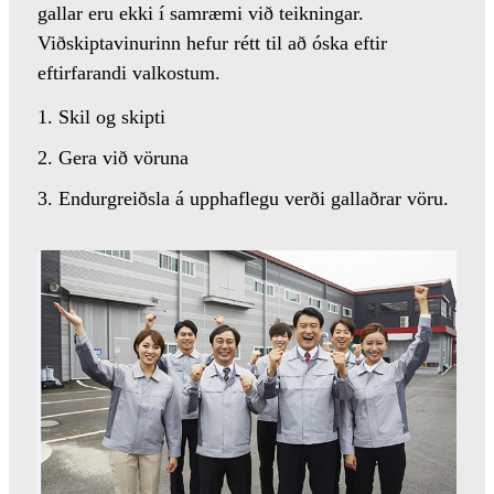
gallar eru ekki í samræmi við teikningar.
Viðskiptavinurinn hefur rétt til að óska ​​eftir
eftirfarandi valkostum.
1. Skil og skipti
2. Gera við vöruna
3. Endurgreiðsla á upphaflegu verði gallaðrar vöru.