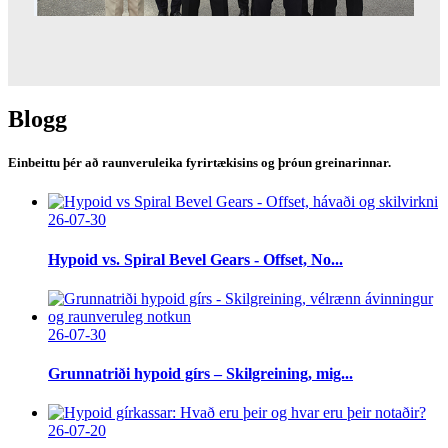
Blogg
Einbeittu þér að raunveruleika fyrirtækisins og þróun greinarinnar.
26-07-30
Hypoid vs. Spiral Bevel Gears - Offset, No...
26-07-30
Grunnatriði hypoid gírs – Skilgreining, mig...
26-07-20