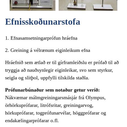
Efnisskoðunarstofa
1. Efnasamsetningarprófun hráefna
2. Greining á vélrænum eiginleikum efna
Hráefnið sem ætlað er til gírframleiðslu er prófað til að
tryggja að nauðsynlegir eiginleikar, svo sem styrkur,
seigla og slitþol, uppfylli tilskilda staðla.
Prófunarbúnaður sem notaður getur verið:
Nákvæmar málmgreiningarsmásjár frá Olympus,
örhörkuprófarar, litrófsritar, greiningarvog,
hörkuprófarar, togprófunarvélar, höggprófarar og
endakælingarprófarar o.fl.