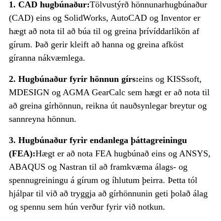
1. CAD hugbúnaður:
Tölvustýrð hönnunarhugbúnaður
(CAD) eins og SolidWorks, AutoCAD og Inventor er
hægt að nota til að búa til og greina þrívíddarlíkön af
gírum. Það gerir kleift að hanna og greina afköst
gíranna nákvæmlega.
2. Hugbúnaður fyrir hönnun gírs:
eins og KISSsoft,
MDESIGN og AGMA GearCalc sem hægt er að nota til
að greina gírhönnun, reikna út nauðsynlegar breytur og
sannreyna hönnun.
3. Hugbúnaður fyrir endanlega þáttagreiningu
(FEA):
Hægt er að nota FEA hugbúnað eins og ANSYS,
ABAQUS og Nastran til að framkvæma álags- og
spennugreiningu á gírum og íhlutum þeirra. Þetta tól
hjálpar til við að tryggja að gírhönnunin geti þolað álag
og spennu sem hún verður fyrir við notkun.