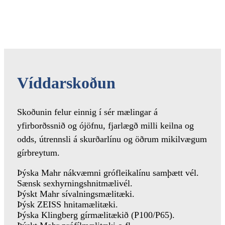
Víddarskoðun
Skoðunin felur einnig í sér mælingar á
yfirborðssnið og ójöfnu, fjarlægð milli keilna og
odds, útrennsli á skurðarlínu og öðrum mikilvægum
gírbreytum.
Þýska Mahr nákvæmni grófleikalínu samþætt vél.
Sænsk sexhyrningshnitmælivél.
Þýskt Mahr sívalningsmælitæki.
Þýsk ZEISS hnitamælitæki.
Þýska Klingberg gírmælitækið (P100/P65).