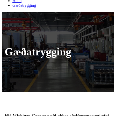
Heim
Gæðatrygging
Gæðatrygging
Hjá Michigan Gear er gæði okkar aðalforgangsverkefni.