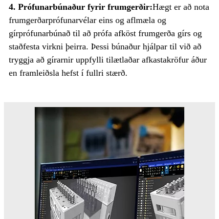
4. Prófunarbúnaður fyrir frumgerðir:
Hægt er að nota
frumgerðarprófunarvélar eins og aflmæla og
gírprófunarbúnað til að prófa afköst frumgerða gírs og
staðfesta virkni þeirra. Þessi búnaður hjálpar til við að
tryggja að gírarnir uppfylli tilætlaðar afkastakröfur áður
en framleiðsla hefst í fullri stærð.