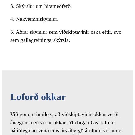
3. Skýrslur um hitameðferð.
4. Nákvæmniskýrslur.
5. Aðrar skýrslur sem viðskiptavinir óska ​​eftir, svo
sem gallagreiningarskýrsla.
Loforð okkar
Við vonum innilega að viðskiptavinir okkar verði
ánægðir með vörur okkar. Michigan Gears lofar
hátíðlega að veita eins árs ábyrgð á öllum vörum ef