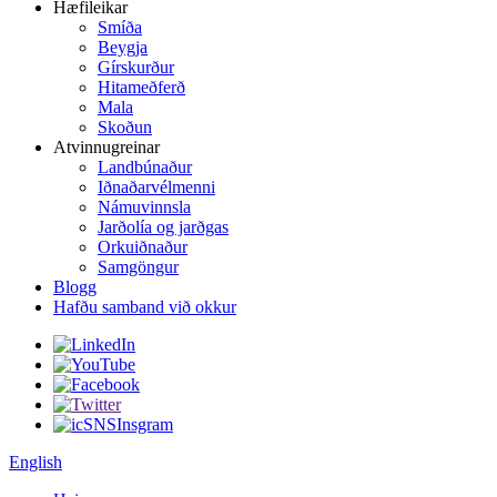
Hæfileikar
Smíða
Beygja
Gírskurður
Hitameðferð
Mala
Skoðun
Atvinnugreinar
Landbúnaður
Iðnaðarvélmenni
Námuvinnsla
Jarðolía og jarðgas
Orkuiðnaður
Samgöngur
Blogg
Hafðu samband við okkur
English