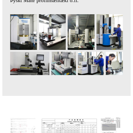
Þýskt Mahr prófílmælitæki o.fl.