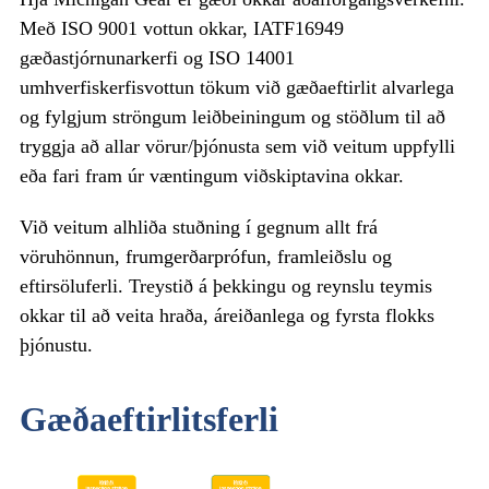
Með ISO 9001 vottun okkar, IATF16949
gæðastjórnunarkerfi og ISO 14001
umhverfiskerfisvottun tökum við gæðaeftirlit alvarlega
og fylgjum ströngum leiðbeiningum og stöðlum til að
tryggja að allar vörur/þjónusta sem við veitum uppfylli
eða fari fram úr væntingum viðskiptavina okkar.
Við veitum alhliða stuðning í gegnum allt frá
vöruhönnun, frumgerðarprófun, framleiðslu og
eftirsöluferli. Treystið á þekkingu og reynslu teymis
okkar til að veita hraða, áreiðanlega og fyrsta flokks
þjónustu.
Gæðaeftirlitsferli