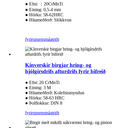
● Efni: ：20CrMnTi
● Eining: 0,5-4 mm
● Hörku: 58-62HRC
● Hitameðferð: Slökkvun
fyrirspurn
smáatriði
Kínverskir birgjar hring- og
hjólgírsdrifs afturdrifs fyrir bifreið
● Efni: 20 CrMnTi
● Eining: 3 M
● Hitameðferð: Kolefnismyndun
● Hörku: 58-63 HRC
● Þolflokkur: DIN 8
fyrirspurn
smáatriði