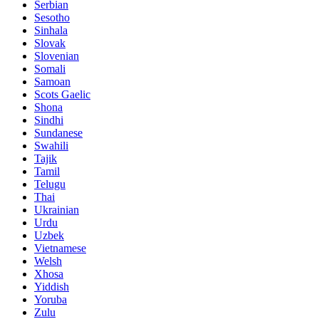
Serbian
Sesotho
Sinhala
Slovak
Slovenian
Somali
Samoan
Scots Gaelic
Shona
Sindhi
Sundanese
Swahili
Tajik
Tamil
Telugu
Thai
Ukrainian
Urdu
Uzbek
Vietnamese
Welsh
Xhosa
Yiddish
Yoruba
Zulu