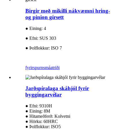
Birgir með mikilli nákvæmni hring-
og pinion gírsett
● Eining: 4
● Efni: SUS 303
● Þolflokkur: ISO 7
fyrirspurn
smáatriði
Jarðspíralaga skáhjól fyrir
byggingarvélar
● Efni: 9310H
● Eining: 8M
● Hitameðferð: Kolvetni
● Hörku: 60HRC
● Þolflokkur: ISO5