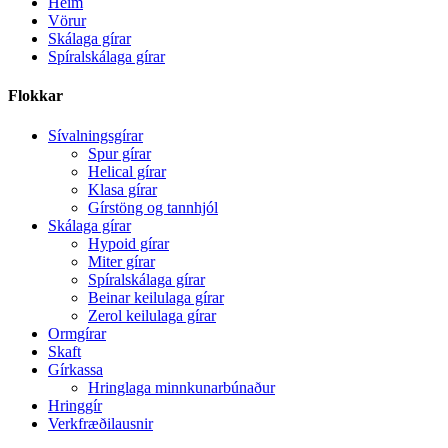
Heim
Vörur
Skálaga gírar
Spíralskálaga gírar
Flokkar
Sívalningsgírar
Spur gírar
Helical gírar
Klasa gírar
Gírstöng og tannhjól
Skálaga gírar
Hypoid gírar
Miter gírar
Spíralskálaga gírar
Beinar keilulaga gírar
Zerol keilulaga gírar
Ormgírar
Skaft
Gírkassa
Hringlaga minnkunarbúnaður
Hringgír
Verkfræðilausnir