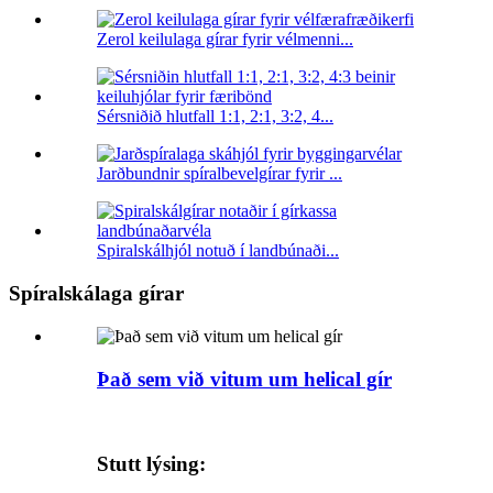
Zerol keilulaga gírar fyrir vélmenni...
Sérsniðið hlutfall 1:1, 2:1, 3:2, 4...
Jarðbundnir spíralbevelgírar fyrir ...
Spiralskálhjól notuð í landbúnaði...
Spíralskálaga gírar
Það sem við vitum um helical gír
Stutt lýsing: