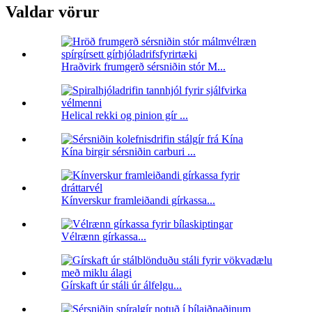
Valdar vörur
Hraðvirk frumgerð sérsniðin stór M...
Helical rekki og pinion gír ...
Kína birgir sérsniðin carburi ...
Kínverskur framleiðandi gírkassa...
Vélrænn gírkassa...
Gírskaft úr stáli úr álfelgu...