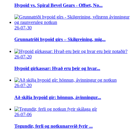
Hypoid vs. Spiral Bevel Gears - Offset, No...
26-07-30
Grunnatriði hypoid gírs – Skilgreining, mig...
26-07-20
Hypoid gírkassar: Hvað eru þeir og hvar...
26-07-20
Að skilja hypoid gír: hönnun, ávinningur...
26-07-06
Tegundir, ferli og notkunarsvið fyrir ...