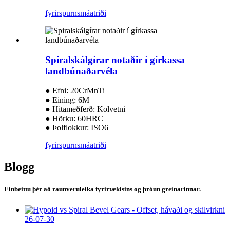
fyrirspurn
smáatriði
Spiralskálgírar notaðir í gírkassa
landbúnaðarvéla
● Efni: 20CrMnTi
● Eining: 6M
● Hitameðferð: Kolvetni
● Hörku: 60HRC
● Þolflokkur: ISO6
fyrirspurn
smáatriði
Blogg
Einbeittu þér að raunveruleika fyrirtækisins og þróun greinarinnar.
26-07-30