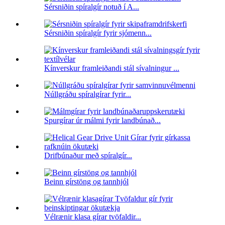
Sérsniðin spíralgír notuð í A...
Sérsniðin spíralgír fyrir sjómenn...
Kínverskur framleiðandi stál sívalningur ...
Núllgráðu spíralgírar fyrir...
Spurgírar úr málmi fyrir landbúnað...
Drifbúnaður með spíralgír...
Beinn gírstöng og tannhjól
Vélrænir klasa gírar tvöfaldir...