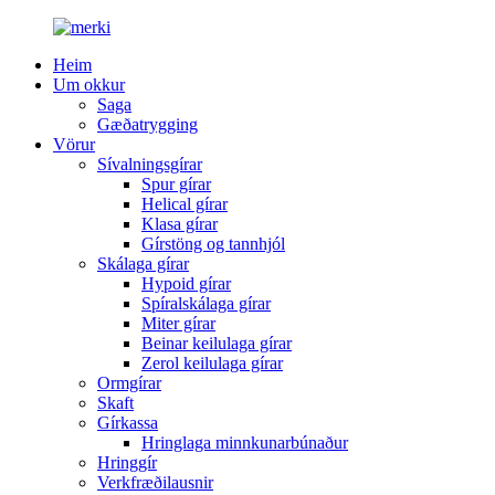
Heim
Um okkur
Saga
Gæðatrygging
Vörur
Sívalningsgírar
Spur gírar
Helical gírar
Klasa gírar
Gírstöng og tannhjól
Skálaga gírar
Hypoid gírar
Spíralskálaga gírar
Miter gírar
Beinar keilulaga gírar
Zerol keilulaga gírar
Ormgírar
Skaft
Gírkassa
Hringlaga minnkunarbúnaður
Hringgír
Verkfræðilausnir