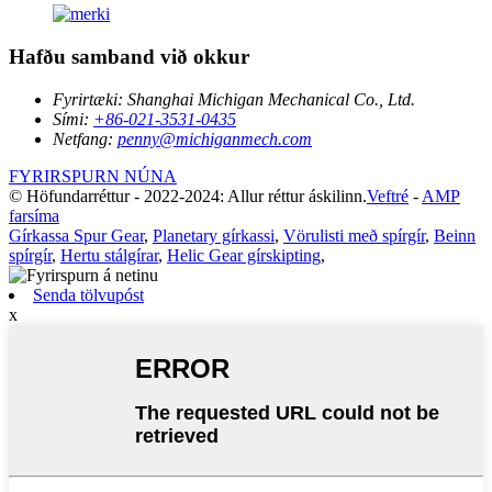
Hafðu samband við okkur
Fyrirtæki:
Shanghai Michigan Mechanical Co., Ltd.
Sími:
+86-021-3531-0435
Netfang:
penny@michiganmech.com
FYRIRSPURN NÚNA
© Höfundarréttur - 2022-2024: Allur réttur áskilinn.
Veftré
-
AMP
farsíma
Gírkassa Spur Gear
,
Planetary gírkassi
,
Vörulisti með spírgír
,
Beinn
spírgír
,
Hertu stálgírar
,
Helic Gear gírskipting
,
Senda tölvupóst
x