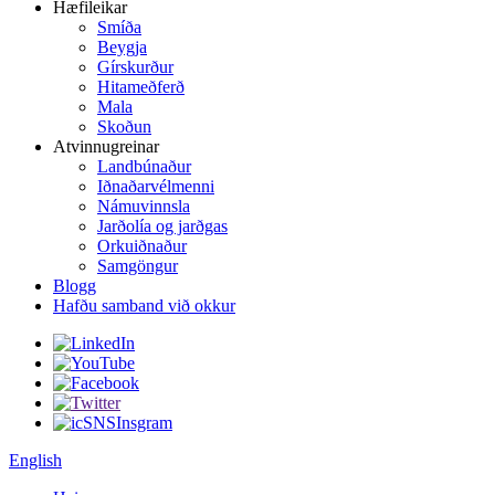
Hæfileikar
Smíða
Beygja
Gírskurður
Hitameðferð
Mala
Skoðun
Atvinnugreinar
Landbúnaður
Iðnaðarvélmenni
Námuvinnsla
Jarðolía og jarðgas
Orkuiðnaður
Samgöngur
Blogg
Hafðu samband við okkur
English